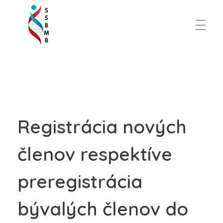
Slovenská spoločnosť pre biochémiu a molekulárnu biológiu
Registrácia nových
členov respektíve
preregistrácia
bývalých členov do