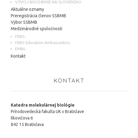
VÝVOJ BIOCHÉMIE NA SLOVENSKU
Aktuálne oznamy
Preregistrácia členov SSBMB
Výbor SSBMB
Medzinárodné spoločnosti
FEBS:
FEBS Education Ambassadors
EMBL:
Kontakt
KONTAKT
Katedra molekulárnej biológie
Prírodovedecká fakulta UK v Bratislave
Ilkovičova 6
842 15 Bratislava