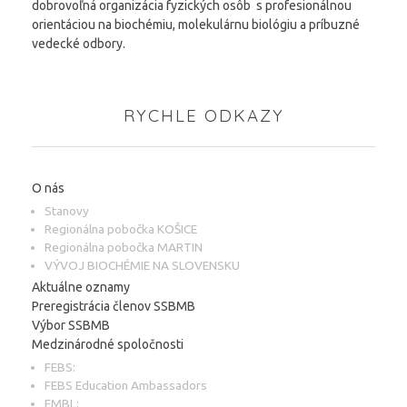
dobrovoľná organizácia fyzických osôb s profesionálnou
orientáciou na biochémiu, molekulárnu biológiu a príbuzné
vedecké odbory.
RYCHLE ODKAZY
O nás
Stanovy
Regionálna pobočka KOŠICE
Regionálna pobočka MARTIN
VÝVOJ BIOCHÉMIE NA SLOVENSKU
Aktuálne oznamy
Preregistrácia členov SSBMB
Výbor SSBMB
Medzinárodné spoločnosti
FEBS:
FEBS Education Ambassadors
EMBL: