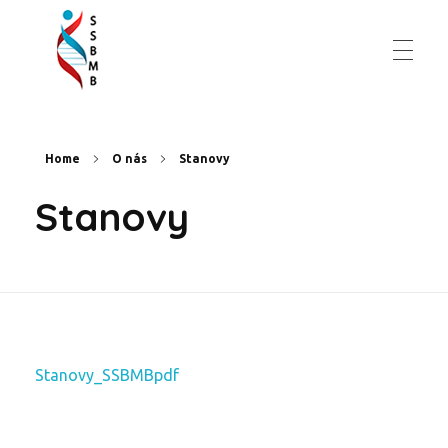
Slovenská spoločnosť pre biochémiu a molekulárnu biológiu
Home
O nás
Stanovy
Stanovy
Stanovy_SSBMBpdf