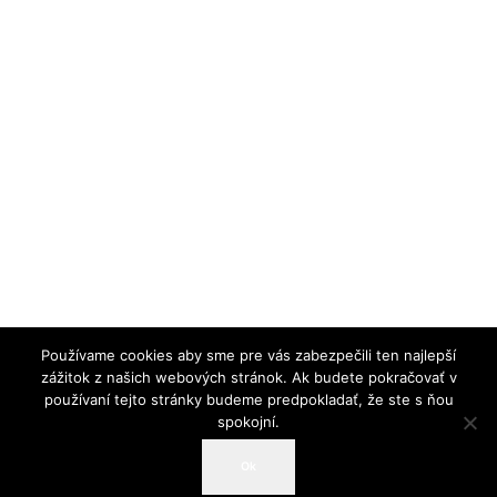
Používame cookies aby sme pre vás zabezpečili ten najlepší
zážitok z našich webových stránok. Ak budete pokračovať v
používaní tejto stránky budeme predpokladať, že ste s ňou
spokojní.
© 2019 Slovenská spoločnosť pre biochémiu a
Ok
molekulárnu biológiu