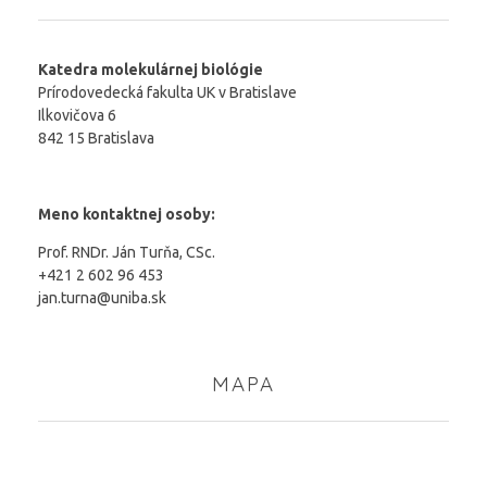
Katedra molekulárnej biológie
Prírodovedecká fakulta UK v Bratislave
Ilkovičova 6
842 15 Bratislava
Meno kontaktnej osoby:
Prof. RNDr. Ján Turňa, CSc.
+421 2 602 96 453
jan.turna@uniba.sk
MAPA