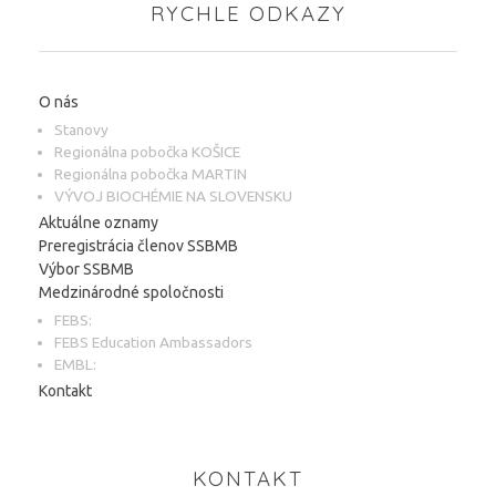
RYCHLE ODKAZY
O nás
Stanovy
Regionálna pobočka KOŠICE
Regionálna pobočka MARTIN
VÝVOJ BIOCHÉMIE NA SLOVENSKU
Aktuálne oznamy
Preregistrácia členov SSBMB
Výbor SSBMB
Medzinárodné spoločnosti
FEBS:
FEBS Education Ambassadors
EMBL:
Kontakt
KONTAKT