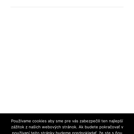
Používame cookies aby sme pre vás zabezpečili ten najlepší
zážitok z našich webových stránok. Ak budete pokračovať v
používaní tejto stránky budeme predpokladať, že ste s ňou