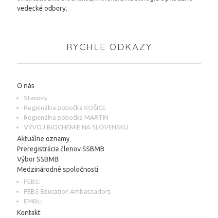
vedecké odbory.
RYCHLE ODKAZY
O nás
Stanovy
Regionálna pobočka KOŠICE
Regionálna pobočka MARTIN
VÝVOJ BIOCHÉMIE NA SLOVENSKU
Aktuálne oznamy
Preregistrácia členov SSBMB
Výbor SSBMB
Medzinárodné spoločnosti
FEBS:
FEBS Education Ambassadors
EMBL:
Kontakt