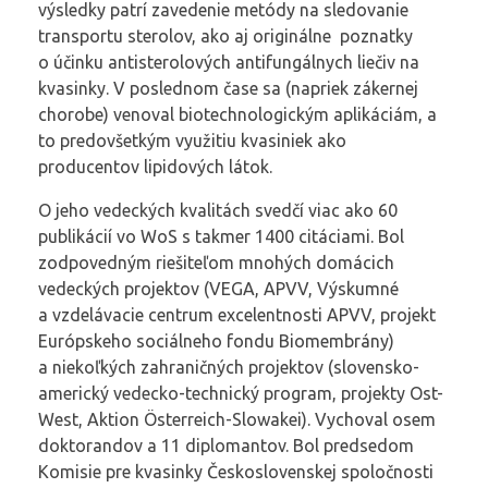
výsledky patrí zavedenie metódy na sledovanie
transportu sterolov, ako aj originálne poznatky
o účinku antisterolových antifungálnych liečiv na
kvasinky. V poslednom čase sa (napriek zákernej
chorobe) venoval biotechnologickým aplikáciám, a
to predovšetkým využitiu kvasiniek ako
producentov lipidových látok.
O jeho vedeckých kvalitách svedčí viac ako 60
publikácií vo WoS s takmer 1400 citáciami. Bol
zodpovedným riešiteľom mnohých domácich
vedeckých projektov (VEGA, APVV, Výskumné
a vzdelávacie centrum excelentnosti APVV, projekt
Európskeho sociálneho fondu Biomembrány)
a niekoľkých zahraničných projektov (slovensko-
americký vedecko-technický program, projekty Ost-
West, Aktion Österreich-Slowakei). Vychoval osem
doktorandov a 11 diplomantov. Bol predsedom
Komisie pre kvasinky Československej spoločnosti