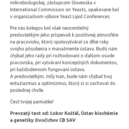
mikrobiologickej, zástupcom Slovenska v
International Commission on Yeasts, opakovane bol
v organizačnom výbore Yeast Lipid Conferences.
Pre nás kolegov bol však neoceniteľný
predovšetkým jeho príspevok k pozitívnej atmosfére
na pracovisku, ktorú spoluvytváral za dlhé roky
svojho pôsobenia v manažmente ústavu. Budú nám
chýbať jeho rady pri rozhodovaní o ďalšom osude
pracoviska, pri vytváraní koncepčných dokumentov,
pri každodennom fungovaní ústavu.
A predovšetkým, milý Ivan, bude nám chýbať tvoj
entuziazmus a optimizmus, ktorý si si zachoval do
poslednej chvíle.
Česť tvojej pamiatke!
Prevzatý text od: Ľubor Košťál, Ústav biochémie
a genetiky živočíchov CB SAV