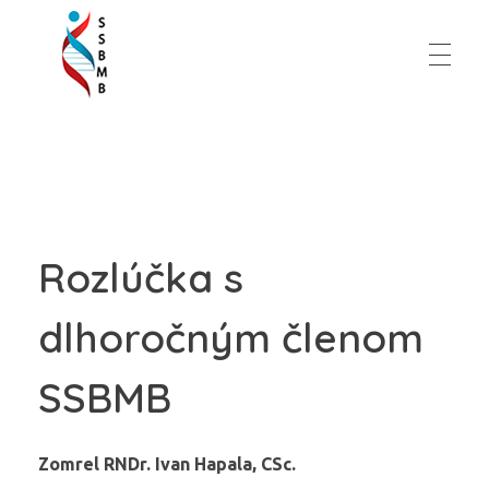
Slovenská spoločnosť pre biochémiu a molekulárnu biológiu
Rozlúčka s
dlhoročným členom
SSBMB
Zomrel RNDr. Ivan Hapala, CSc.