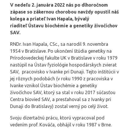
V nedeľu 2. januára 2022 nás po dlhoročnom
zápase so zákernou chorobou navždy opustil náš
kolega a priateľ Ivan Hapala, bývalý
riaditeľ Ústavu biochémie a genetiky živočíchov
SAV.
RNDr. Ivan Hapala, CSc., sa narodil 9. novembra
1954 v Bratislave. Po ukončení štúdia genetiky na
Prírodovedeckej fakulte UK v Bratislave v roku 1979
nastúpil na Ústav fyziológie hospodárskych zvierat
SAV, pracovisko v Ivanke pri Dunaji. Tejto inštitúcii v
jej rôznych podobách (v roku 1990 z pracoviska v
Ivanke vznikol Ústav biochémie a genetiky
živočíchov SAV, ktorý sa stal v roku 2017 súčasťou
Centra biovied SAV, a presťahoval sa z Ivanky pri
Dunaji do Bratislavy) zostal verný po celý život.
Svoju dizertačnú prácu, ktorú vypracoval pod
vedením prof. Kováča, obhájil v roku 1987 v Brne.