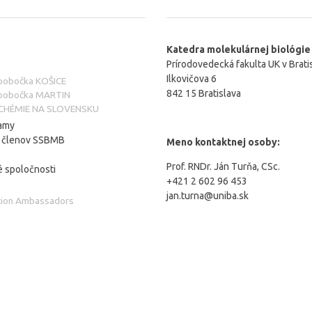
Katedra molekulárnej biológie
Prírodovedecká fakulta UK v Brati
Ilkovičova 6
 pobočka KOŠICE
842 15 Bratislava
 pobočka MARTIN
CHÉMIE NA SLOVENSKU
amy
a členov SSBMB
Meno kontaktnej osoby:
Prof. RNDr. Ján Turňa, CSc.
 spoločnosti
+421 2 602 96 453
jan.turna@uniba.sk
tion Ambassadors