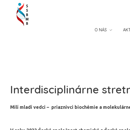
Slovenská spoločnosť pre biochémiu a molekulárnu biológiu
O NÁS
AK
Interdisciplinárne str
Milí mladí vedci – priaznivci biochémie a molekulárn