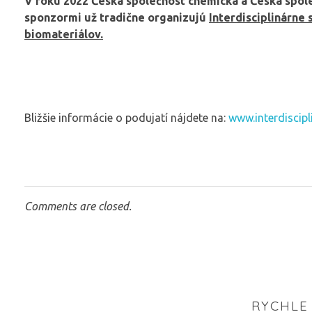
V roku 2022 Česká společnost chemická a Česká spole
sponzormi už tradične organizujú
Interdisciplinárne
biomateriálov.
Bližšie informácie o podujatí nájdete na:
www.interdiscipl
Comments are closed.
RYCHLE