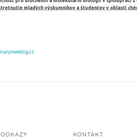
čnost pro biochemii a molekulární biologii v spolupráci
 stretnutie mladých výskumníkov a študentov v oblasti ché
inarymeeting.cz
 ODKAZY
KONTAKT