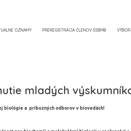
TUÁLNE OZNAMY
PREREGISTRÁCIA ČLENOV SSBMB
VÝBOR
etnutie mladých výskumník
ej biológie a príbuzných odborov v biovedách!