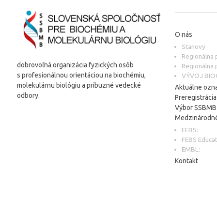
O nás
Stanovy
Regionálna
dobrovoľná organizácia fyzických osôb
Regionálna
s profesionálnou orientáciou na biochémiu,
VÝVOJ BIO
molekulárnu biológiu a príbuzné vedecké
Aktuálne ozn
odbory.
Preregistráci
Výbor SSBMB
Medzinárodné
FEBS:
FEBS Educa
EMBL:
Kontakt