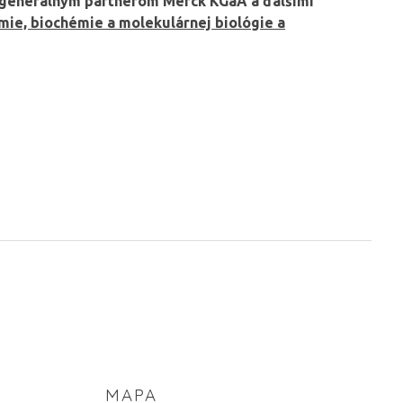
 s generálnym partnerom Merck KGaA a ďalšími
mie, biochémie a molekulárnej biológie a
MAPA