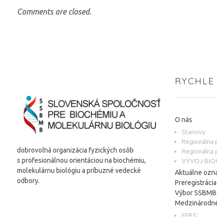
Comments are closed.
RYCHLE
O nás
Stanovy
Regionálna
dobrovoľná organizácia fyzických osôb
Regionálna
s profesionálnou orientáciou na biochémiu,
VÝVOJ BIO
molekulárnu biológiu a príbuzné vedecké
Aktuálne ozn
odbory.
Preregistráci
Výbor SSBMB
Medzinárodné
FEBS: