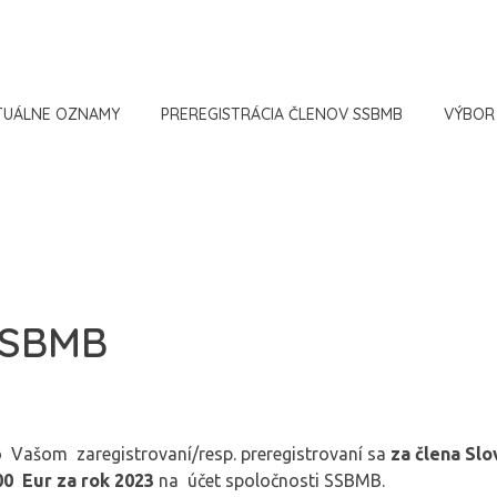
TUÁLNE OZNAMY
PREREGISTRÁCIA ČLENOV SSBMB
VÝBOR
SSBMB
o Vašom zaregistrovaní/resp. preregistrovaní sa
za člena Sl
00 Eur za rok 2023
na účet spoločnosti SSBMB.