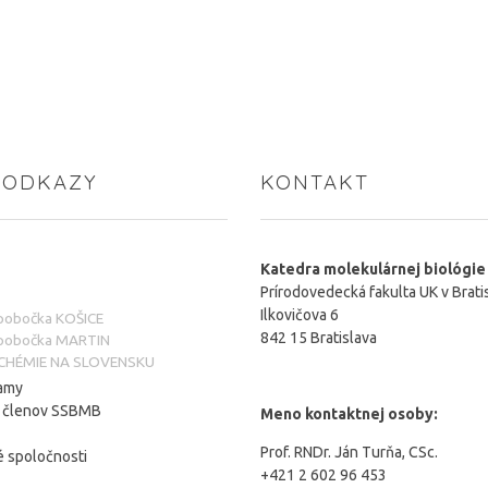
 ODKAZY
KONTAKT
Katedra molekulárnej biológie
Prírodovedecká fakulta UK v Brati
Ilkovičova 6
 pobočka KOŠICE
842 15 Bratislava
 pobočka MARTIN
CHÉMIE NA SLOVENSKU
amy
a členov SSBMB
Meno kontaktnej osoby:
Prof. RNDr. Ján Turňa, CSc.
 spoločnosti
+421 2 602 96 453