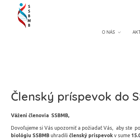
Slovenská spoločnosť pre biochémiu a molekulárnu biológiu
O NÁS
AK
Členský príspevok do 
Vážení členovia SSBMB,
Dovoľujeme si Vás upozorniť a požiadať Vás, aby ste p
biológiu SSBMB
uhradili
členský príspevok
v sume
15.