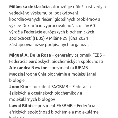
Milánska deklarácia
zdôrazňuje dôležitosť vedy a
vedeckého výskumu pri poskytovaní
koordinovaných riešení globálnych problémov a
výziev. Deklaráciu vypracovali počas osláv 60.
výročia Federácie európskych biochemických
spoločností (FEBS) v Miláne 29. júna 2024
zástupcovia nižšie podpísaných organizácií.
Miguel A. De la Rosa
– generálny tajomník FEBS –
Federácia európskych biochemických spoločností
Alexandra Newton
– prezidentka IUBMB –
Medzinárodná únia biochémie a molekulárnej
biológie
Joon Kim
– prezident FAOBMB – Federácia
ázijských a oceánskych biochemikov a
molekulárnych biológov
Lawal Bilbis
– prezident FASBMB – Federácia
afrických spoločností biochémie a molekulárnej