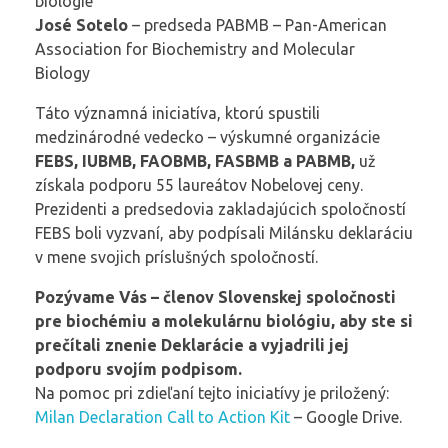
biológie
José Sotelo
– predseda PABMB – Pan-American
Association for Biochemistry and Molecular
Biology
Táto významná iniciatíva, ktorú spustili
medzinárodné vedecko – výskumné organizácie
FEBS, IUBMB, FAOBMB, FASBMB a PABMB,
už
získala podporu 55 laureátov Nobelovej ceny.
Prezidenti a predsedovia zakladajúcich spoločností
FEBS boli vyzvaní, aby podpísali Milánsku deklaráciu
v mene svojich príslušných spoločností.
Pozývame Vás – členov Slovenskej spoločnosti
pre biochémiu a molekulárnu biológiu, aby ste si
prečítali znenie Deklarácie a vyjadrili jej
podporu svojím podpisom.
Na pomoc pri zdieľaní tejto iniciatívy je priložený:
Milan Declaration Call to Action Kit
– Google Drive.