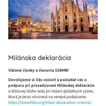
Milánska deklarácia
Vážené členky a členovia SSBMB!
Dovoľujeme si Vás osloviť a požiadať vás o
podporu pri presadzovaní Milánskej deklarácie
o kľúčovej úlohe vedy pri riešení globálnych výziev,
ktorá je teraz otvorená na verejné podpísanie:
https://www.febs.org/milan-declaration-science/
.