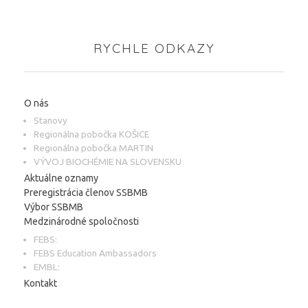
RYCHLE ODKAZY
O nás
Stanovy
Regionálna pobočka KOŠICE
Regionálna pobočka MARTIN
VÝVOJ BIOCHÉMIE NA SLOVENSKU
Aktuálne oznamy
Preregistrácia členov SSBMB
Výbor SSBMB
Medzinárodné spoločnosti
FEBS:
FEBS Education Ambassadors
EMBL:
Kontakt