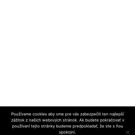
Používame cookies aby sme pre vás zabezpečili ten najlepší
zážitok z našich webových stránok. Ak budete pokračovať v
používaní tejto stránky budeme predpokladať, že ste s ňou
spokojní.